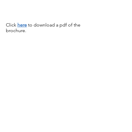
Click
here
to download a pdf of the
brochure.
Listed below are the video
timestamps for the 2020 OSA
Juried Art Exhibition; Northern Hub
virtual gallery tour.
01:04 Diana Bennett - Enchanted
Forest - Sunrise
00:48 Vera Bobson- DROP
01:11 Kelly Borgers - Boreal Forest Fire
Acrylic
05:07 George Boyer - Waves, Lake
Huron
05:48 Carmel Brennan - Orkney-
Winter
06:19 Josy Britton - Chasing
Shadows