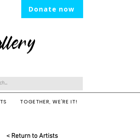
Donate now
llery
CTS
TOGETHER, WE'RE IT!
< Return to Artists