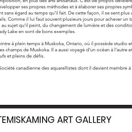
composition, en plus des arts artisanaux. C’est de propos délibér
 développer ses propres méthodes et à élaborer ses propres symb
int sans égard au temps qu’il fait. De cette façon, il se sent pl
ails. Comme il lui faut souvent plusieurs jours pour achever u
 au sujet qu’il peint, du changement de lumière et des condit
Brady Lake en sont de bons exemples.
tre à plein temps à Muskoka, Ontario, où il possède studio et g
t les champs de Muskoka. Il a aussi voyagé d’un océan à l’autre et
ufs et pleins de défis.
ociété canadienne des aquarellistes dont il devient membre à 
TEMISKAMING ART GALLERY