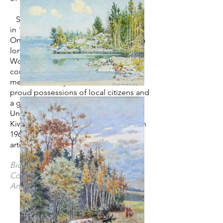
Sawford-Dye immigrated to Canada
in 1903 and moved to New Liskeard,
Ontario in 1913. Sawford-Dye was for a
long time a member of the
Woodpecker Art Club where he
conducted a life-drawing class of 77
members. Many of his works are the
proud possessions of local citizens and
a good number were sent to the
United States. He was honored by the
Kiwanis Club of New Liskeard in March
1960 as an outstanding citizen and
artist. He died in 1965.
Biography info courtesy of The
Collector's Dictionary of Canadian
Artists at Auction: Vol. IV: S-Z