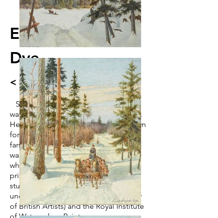
Ernest Sawford-
Dye
< Return to Artists
SAWFORD-DYE, Ernest
(1873-1965)
was a landscape and figurative painter.
He worked in watercolour and is known
for his northern Ontario landscapes,
farm scenes and wildlife studies. He
was born in Norwich England in 1874,
where Sawford-Dye won the Queen's
prize for drawing when he was 14. He
studied at the Norwich School of Art
under Miller Smith RBA ( Royal Society
of British Artists) and the Royal Institute
of Watercolour Painters.