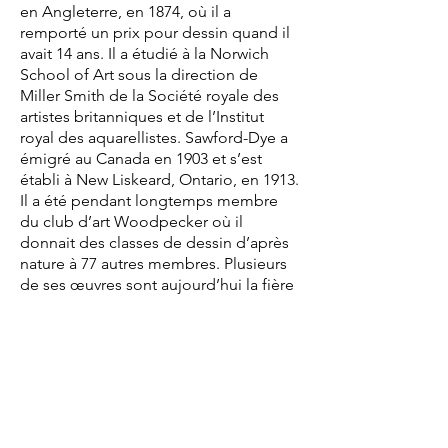
en Angleterre, en 1874, où il a
remporté un prix pour dessin quand il
avait 14 ans. Il a étudié à la Norwich
School of Art sous la direction de
Miller Smith de la Société royale des
artistes britanniques et de l’Institut
royal des aquarellistes. Sawford-Dye a
émigré au Canada en 1903 et s’est
établi à New Liskeard, Ontario, en 1913.
Il a été pendant longtemps membre
du club d’art Woodpecker où il
donnait des classes de dessin d’après
nature à 77 autres membres. Plusieurs
de ses œuvres sont aujourd’hui la fière
possession de gens locaux quoiqu’un
bon nombre se trouve aujourd’hui aux
États-Unis. En mars 1960, le club
Kiwanis de New Liskeard l’honorait du
titre de citoyen et artiste remarquables.
Sawford-Dye est décédé en 1965.