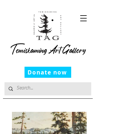
Temiskaming Art Gallery
Donate now