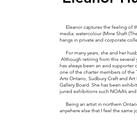
Eleanor captures the feeling of the
media: watercolour (Mine Shaft (The 
hangs in private and corporate coll
For many years, she and her husba
Although retiring from this several 
has always been an avid supporter o
one of the charter members of the T
Arts Ontario, Sudbury Craft and Ar
Gallery Board. She has been exhibi
juried exhibitions such NOAA’s and
Being an artist in northern Ontario
anywhere else that I feel the same 