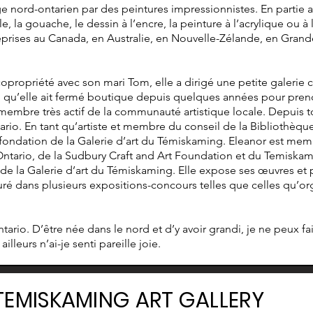
nord-ontarien par des peintures impressionnistes. En partie aut
, la gouache, le dessin à l’encre, la peinture à l’acrylique ou à
eprises au Canada, en Australie, en Nouvelle-Zélande, en Grand
ropriété avec son mari Tom, elle a dirigé une petite galerie 
qu’elle ait fermé boutique depuis quelques années pour prendr
membre très actif de la communauté artistique locale. Depuis tou
tario. En tant qu’artiste et membre du conseil de la Bibliothèqu
e fondation de la Galerie d’art du Témiskaming. Eleanor est memb
 Ontario, de la Sudbury Craft and Art Foundation et du Temiskami
 de la Galerie d’art du Témiskaming. Elle expose ses œuvres et p
guré dans plusieurs expositions-concours telles que celles qu’
tario. D’être née dans le nord et d’y avoir grandi, je ne peux f
illeurs n’ai-je senti pareille joie.
TEMISKAMING ART GALLERY