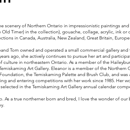
 scenery of Northern Ontario in impressionistic paintings and i
Old Timer) in the collection), gouache, collage, acrylic, ink or 
ections in Canada, Australia, New Zealand, Great Britain, Europ
nd Tom owned and operated a small commercial gallery and fr
years ago, she actively continues to pursue her art and particip
f culture in northeastern Ontario. As a member of the Haileybury
emiskaming Art Gallery. Eleanor is a member of the Northern Ont
t Foundation, the Temiskaming Palette and Brush Club, and was 
ting and entering competitions with her work since 1985. Her w
 selected in the Temiskaming Art Gallery annual calendar com
. As a true northerner born and bred, I love the wonder of our b
joy.