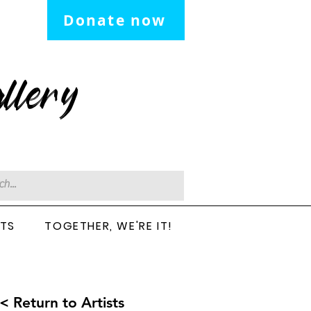
Donate now
llery
CTS
TOGETHER, WE'RE IT!
< Return to Artists