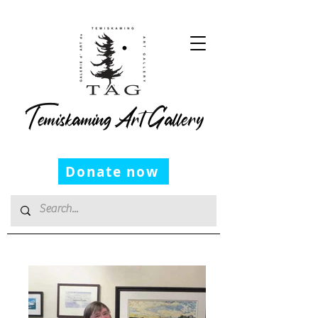
Temiskaming Art Gallery
Donate now