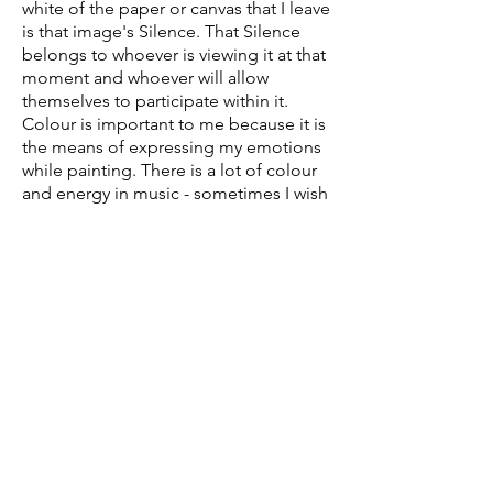
white of the paper or canvas that I leave
is that image's Silence. That Silence
belongs to whoever is viewing it at that
moment and whoever will allow
themselves to participate within it.
Colour is important to me because it is
the means of expressing my emotions
while painting. There is a lot of colour
and energy in music - sometimes I wish
I were a composer and musician as well
as a painter, but I guess I'll have to be
content with painting music… When I
paint landscapes I only paint that part
of the scene which is inspiring me. If
one cloud out of ten speaks to me I
don't paint the other nine.”
1
Alfred has lived and worked in Powell
River, British Columbia for many years.
Previously he had a studio in Bancroft,
Ontario. He has exhibited extensively,
including at the Malaspina Exhibit