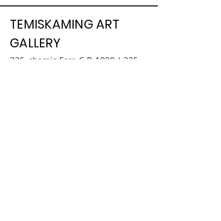
TEMISKAMING ART
GALLERY
325, chemin Farr, C.P. 1090 | 325
Farr Drive. P.O. Box 1090, |
Temiskaming Shores, Ontario P0J
1K0
info@temiskamingartgallery.ca
705-672-3706
Donate now