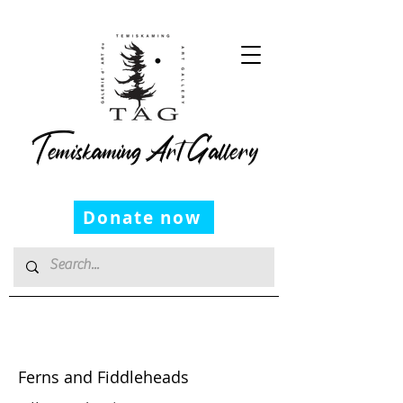
Temiskaming Art Gallery
Donate now
Janet Bourgeau
Ferns and Fiddleheads