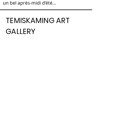
un bel après-midi d’été…
TEMISKAMING ART
GALLERY
325, chemin Farr, C.P. 1090 | 325
Farr Drive. P.O. Box 1090, |
Temiskaming Shores, Ontario P0J
1K0
info@temiskamingartgallery.ca
705-672-3706
Donate now