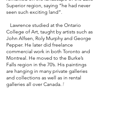
Superior region, saying “he had never
seen such exciting land”.
Lawrence studied at the Ontario
College of Art, taught by artists such as
John Alfsen, Roly Murphy and George
Pepper. He later did freelance
commercial work in both Toronto and
Montreal. He moved to the Burke’s
Falls region in the 70’s. His paintings
are hanging in many private galleries
and collections as well as in rental
galleries all over Canada.
1
Being an artist in northern Ontario.
The northern Ontario landscape is the
subject matter that I like best; and it is a
good market place to make a living
from painting sales. Drawing and
painting is fun to do! It’s the best sort
of day job!