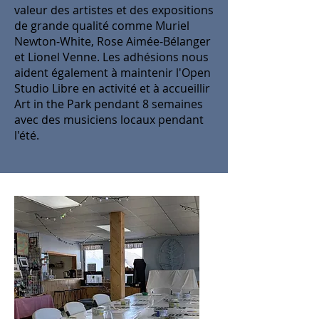
valeur des artistes et des expositions
de grande qualité comme Muriel
Newton-White, Rose Aimée-Bélanger
et Lionel Venne. Les adhésions nous
aident également à maintenir l'Open
Studio Libre en activité et à accueillir
Art in the Park pendant 8 semaines
avec des musiciens locaux pendant
l'été.