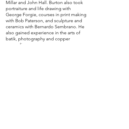
Millar and John Hall. Burton also took
portraiture and life drawing with
George Forgie, courses in print making
with Bob Paterson, and sculpture and
ceramics with Bernardo Sembrano. He
also gained experience in the arts of
batik, photography and copper
enameling.
Besides his art, Jack Burton was
secretary-treasurer of the Royal
Canadian Legion in Cobalt. He was an
activist fighting to preserve old local
buildings, especially mining structures.
1. For further details see D. Green, A
Portrait. 50 years in the making, A
History of the Northern Ontario Art
Association, 2009