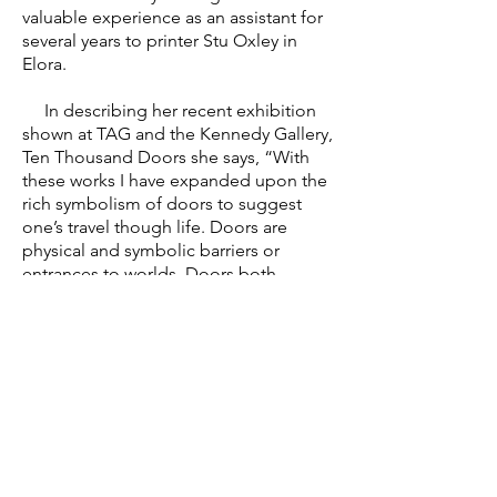
valuable experience as an assistant for
several years to printer Stu Oxley in
Elora.
In describing her recent exhibition
shown at TAG and the Kennedy Gallery,
Ten Thousand Doors she says, “With
these works I have expanded upon the
rich symbolism of doors to suggest
one’s travel though life. Doors are
physical and symbolic barriers or
entrances to worlds. Doors both
conceal and reveal.”
Walk Inside
Yourself
and
Then Listen
, comes from
this body of work.
Faye shared some of her thoughts
on being an artist in northern
Ontario saying;
"Here I miss not
having ready access to galleries and
the excitement and stimulus of