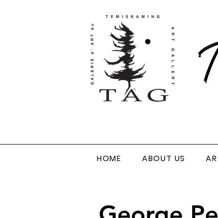
T
HOME
ABOUT US
AR
George P