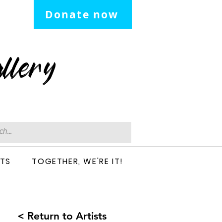
Donate now
llery
CTS
TOGETHER, WE'RE IT!
< Return to Artists