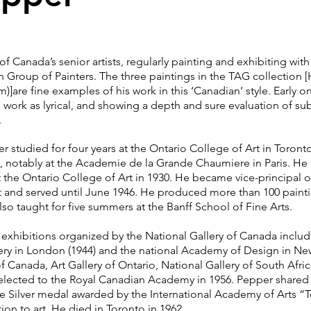
anada’s senior artists, regularly painting and exhibiting wit
 Group of Painters. The three paintings in the TAG collection [
m)]are fine examples of his work in this ‘Canadian’ style. Early o
s work as lyrical, and showing a depth and sure evaluation of su
t.
tudied for four years at the Ontario College of Art in Toronto 
, notably at the Academie de la Grande Chaumiere in Paris. He li
the Ontario College of Art in 1930. He became vice-principal of 
ist and served until June 1946. He produced more than 100 paint
so taught for five summers at the Banff School of Fine Arts.
hibitions organized by the National Gallery of Canada includin
lery in London (1944) and the national Academy of Design in New
 of Canada, Art Gallery of Ontario, National Gallery of South Afr
 elected to the Royal Canadian Academy in 1956. Pepper shared 
, the Silver medal awarded by the International Academy of Ar
ion to art. He died in Toronto in 1962.