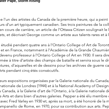
lter Pape, Storm Rising
n des artistes du Canada de la première heure, qui a peint 
rs d’un art typiquement canadien. Ses trois peintures de la col
n cours de carrière, un article de l’Ottawa Citizen soulignait le
jets, et décrivait George comme un artiste aux talents rares et 
udié pendant quatre ans à l’Ontario College of Art de Toronto 
e et en France, notamment à l’Académie de la Grande Chaumière d
 devenu professeur à l’Ontario College of Art en 1930. Il sera di
armée à titre d’artiste des champs de bataille et servira sous le d
ntures, d’aquarelles et de dessins pour les archives de guerre
Arts pendant cinq étés consécutifs.
s expositions organisées par la Galerie nationale du Canada, en
ie nationale de Londres (1944) et à la National Academy of Desi
 Canada, à la Galerie d’art de l’Ontario, à la Galerie nationale d
ne Arts et dans bien d’autres galeries. Pepper a été élu membr
n avec Fred Varley en 1930 et, après sa mort, a été honoré de la
mpanello de Rome, en 1970, pour sa contribution aux arts. Pepp