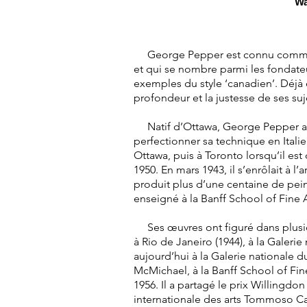
Wa
George Pepper est connu comme l’u
et qui se nombre parmi les fondateu
exemples du style ‘canadien’. Déjà e
profondeur et la justesse de ses su
Natif d’Ottawa, George Pepper a ét
perfectionner sa technique en Itali
Ottawa, puis à Toronto lorsqu’il est
1950. En mars 1943, il s’enrôlait à l’
produit plus d’une centaine de pei
enseigné à la Banff School of Fine 
Ses œuvres ont figuré dans plusieur
à Rio de Janeiro (1944), à la Galer
aujourd’hui à la Galerie nationale du
McMichael, à la Banff School of Fi
1956. Il a partagé le prix Willingdo
internationale des arts Tommoso Ca