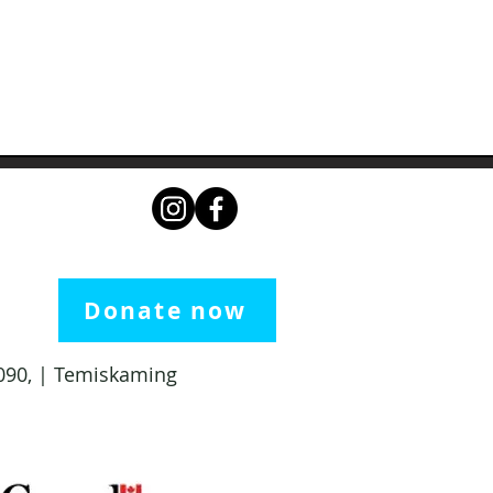
Donate now
 1090, | Temiskaming