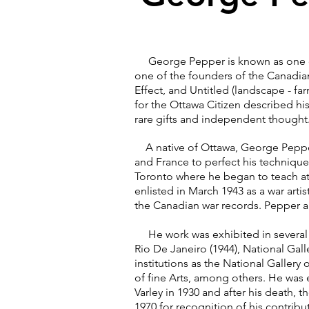
George Pepper is known as one of C
one of the founders of the Canadian
Effect, and Untitled (landscape - far
for the Ottawa Citizen described hi
rare gifts and independent though
A native of Ottawa, George Pepper s
and France to perfect his technique
Toronto where he began to teach at 
enlisted in March 1943 as a war art
the Canadian war records. Pepper al
He work was exhibited in several ex
Rio De Janeiro (1944), National Gal
institutions as the National Gallery
of fine Arts, among others. He was
Varley in 1930 and after his death
1970 for recognition of his contribut