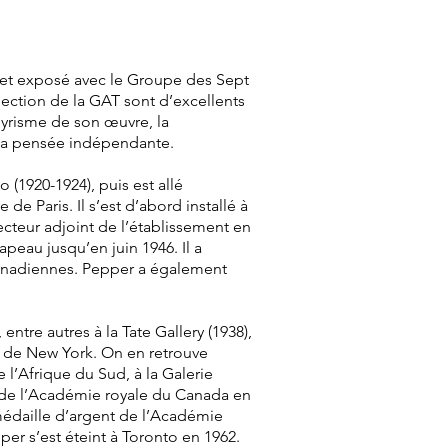
et exposé avec le Groupe des Sept
lection de la GAT sont d’excellents
 lyrisme de son œuvre, la
à la pensée indépendante.
(1920-1924), puis est allé
e Paris. Il s’est d’abord installé à
recteur adjoint de l’établissement en
rapeau jusqu’en juin 1946. Il a
 canadiennes. Pepper a également
tre autres à la Tate Gallery (1938),
gn de New York. On en retrouve
e l’Afrique du Sud, à la Galerie
e de l’Académie royale du Canada en
 médaille d’argent de l’Académie
er s’est éteint à Toronto en 1962.