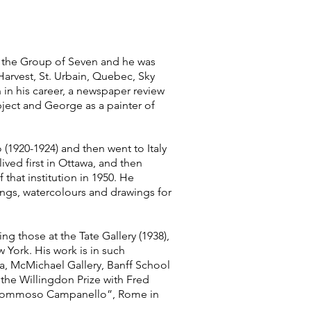
h the Group of Seven and he was
Harvest, St. Urbain, Quebec, Sky
n in his career, a newspaper review
bject and George as a painter of
(1920-1924) and then went to Italy
ved first in Ottawa, and then
that institution in 1950. He
ings, watercolours and drawings for
g those at the Tate Gallery (1938),
 York. His work is in such
ica, McMichael Gallery, Banff School
the Willingdon Prize with Fred
ts “Tommoso Campanello”, Rome in