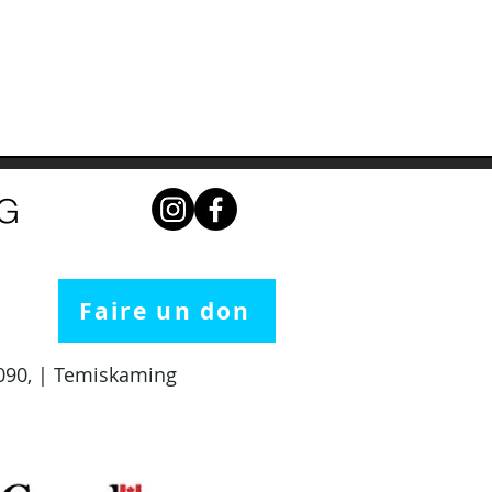
NG
Faire un don
 1090, | Temiskaming