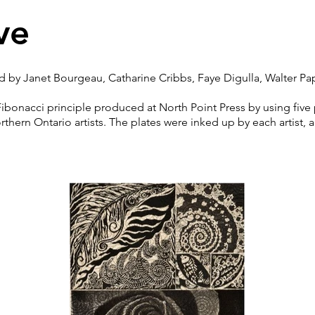
ve
ed by Janet Bourgeau, Catharine Cribbs, Faye Digulla, Walter P
Fibonacci principle produced at North Point Press by using fiv
thern Ontario artists. The plates were inked up by each artist, 