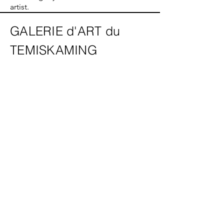
artist.
GALERIE d'ART du
TEMISKAMING
325, chemin Farr, C.P. 1090 | 325
Farr Drive. P.O. Box 1090, |
Temiskaming Shores, Ontario P0J
1K0
info@temiskamingartgallery.ca
705-672-3706
Faire un don