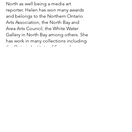
North as well being a media art
reporter. Helen has won many awards
and belongs to the Northern Ontario
Arts Association, the North Bay and
Area Arts Council, the White Water
Gallery in North Bay among others. She
has work in many collections including
the Ontario Institute of Secondary
Education, North Bay City Hall, Ministry
of Social Services, Ontario Northland
Railway, Diocese of Sault Ste. Marie.
Being an artist in northern Ontario.
Because I work largely on commission,
many of my paintings are of our
northern landscape. Born in Sudbury
has embedded in my psyche, an
affinity for the rocks, water and trees
and its affects on us as independent,
hardy, diligent people. ...