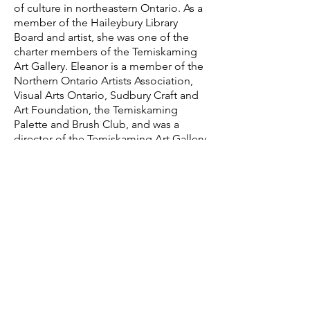
of culture in northeastern Ontario. As a
member of the Haileybury Library
Board and artist, she was one of the
charter members of the Temiskaming
Art Gallery. Eleanor is a member of the
Northern Ontario Artists Association,
Visual Arts Ontario, Sudbury Craft and
Art Foundation, the Temiskaming
Palette and Brush Club, and was a
director of the Temiskaming Art Gallery
Board. She has been exhibiting and
entering competitions with her work
since 1985. Her work has been chosen
for several juried exhibitions such
NOAA’s and selected in the
Temiskaming Art Gallery annual
calendar competition.
Being an artist in northern Ontario.
As a true northerner born and bred, I
love the wonder of our beautiful north