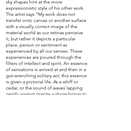
sky shapes hint at the more
expressionistic style of his other work.
The artist says “My work does not
transfer onto canvas or another surface
with a visually correct image of the
material world as our retinas perceive
it, but rather it depicts a particular
place, person or sentiment as
experienced by all our senses. These
experiences are poured through the
filters of intellect and spirit. An essence
of sensations is arrived at and then in a
gut-wrenching solitary act, this essence
is given a pictorial life. As a whiff or
cedar, or the sound of waves lapping
gently against granite a shore brings to
mind an entire raft of evocations, so
should my work engage each observer
in their own particular emotions and
memories.”
Bruce Cull was born in Sturgeon