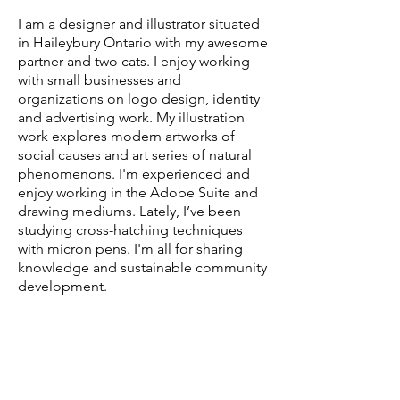
I am a designer and illustrator situated
in Haileybury Ontario with my awesome
partner and two cats. I enjoy working
with small businesses and
organizations on logo design, identity
and advertising work. My illustration
work explores modern artworks of
social causes and art series of natural
phenomenons. I'm experienced and
enjoy working in the Adobe Suite and
drawing mediums. Lately, I’ve been
studying cross-hatching techniques
with micron pens. I'm all for sharing
knowledge and sustainable community
development.
I was asked to illustrate Shannen
Koostachin as a comic book hero by
Tyler Twarowski who is the Director of
Service at CMHA. We had revisioned
her as a 23-year-old fierce Woodland