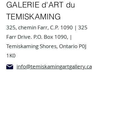
GALERIE d'ART du
TEMISKAMING
325, chemin Farr, C.P. 1090 | 325
Farr Drive. P.O. Box 1090, |
Temiskaming Shores, Ontario P0J
1K0
info@temiskamingartgallery.ca
705-672-3706
Faire un don