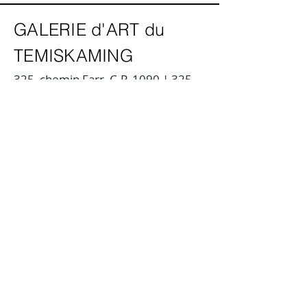
GALERIE d'ART du
TEMISKAMING
325, chemin Farr, C.P. 1090 | 325
Farr Drive. P.O. Box 1090, |
Temiskaming Shores, Ontario P0J
1K0
info@temiskamingartgallery.ca
705-672-3706
Faire un don