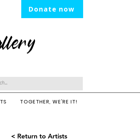
Donate now
llery
CTS
TOGETHER, WE'RE IT!
< Return to Artists