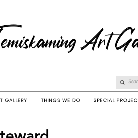
emiskaming Art Ga
T GALLERY
THINGS WE DO
SPECIAL PROJE
teward