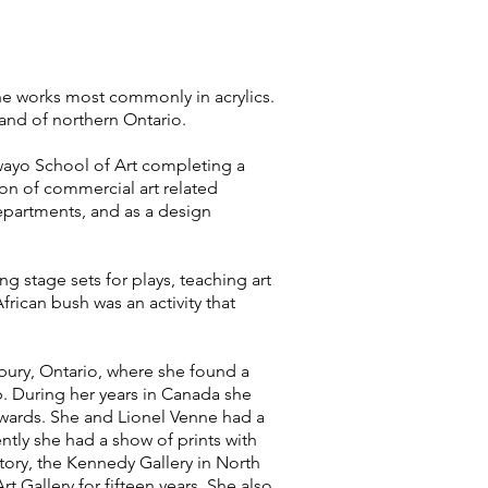
he works most commonly in acrylics.
land of northern Ontario.
ayo School of Art completing a
ion of commercial art related
departments, and as a design
 stage sets for plays, teaching art
frican bush was an activity that
bury, Ontario, where she found a
b. During her years in Canada she
awards. She and Lionel Venne had a
ently she had a show of prints with
ry, the Kennedy Gallery in North
Gallery for fifteen years. She also