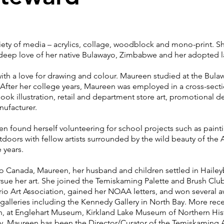
ety of media – acrylics, collage, woodblock and mono-print. S
 deep love of her native Bulawayo, Zimbabwe and her adopted 
 a love for drawing and colour. Maureen studied at the Bulaw
. After her college years, Maureen was employed in a cross-sect
 book illustration, retail and department store art, promotional 
anufacturer.
found herself volunteering for school projects such as painting
doors with fellow artists surrounded by the wild beauty of the A
e years.
to Canada, Maureen, her husband and children settled in Hailey
rsue her art. She joined the Temiskaming Palette and Brush Clu
rio Art Association, gained her NOAA letters, and won several 
l galleries including the Kennedy Gallery in North Bay. More rec
 at Englehart Museum, Kirkland Lake Museum of Northern Histo
. Maureen has been the Director/Curator of the Temiskaming Art 