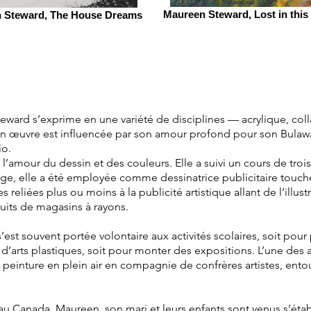
Maureen Steward, Lost in thi
 Steward, The House Dreams
ard s’exprime en une variété de disciplines — acrylique, col
e. Son œuvre est influencée par son amour profond pour son Bula
io.
’amour du dessin et des couleurs. Elle a suivi un cours de trois
ge, elle a été employée comme dessinatrice publicitaire touche
reliées plus ou moins à la publicité artistique allant de l’illust
its de magasins à rayons.
’est souvent portée volontaire aux activités scolaires, soit pou
d’arts plastiques, soit pour monter des expositions. L’une des a
 peinture en plein air en compagnie de confrères artistes, ento
 Canada, Maureen, son mari et leurs enfants sont venus s’établ