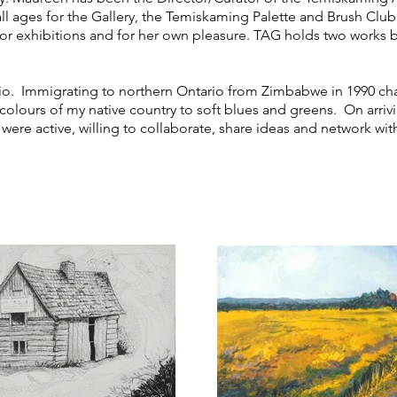
all ages for the Gallery, the Temiskaming Palette and Brush Cl
t for exhibitions and for her own pleasure. TAG holds two wor
io. Immigrating to northern Ontario from Zimbabwe in 1990 ch
colours of my native country to soft blues and greens. On arrivi
 were active, willing to collaborate, share ideas and network wi