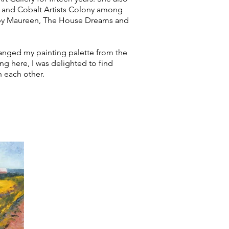
ub and Cobalt Artists Colony among
ks by Maureen, The House Dreams and
anged my painting palette from the
ng here, I was delighted to find
th each other.