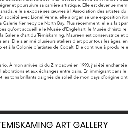
intégrer et poursuivre sa carrière artistique. Elle est devenue 
anada, elle a exposé ses œuvres à l’Association des artistes du 
n société avec Lionel Venne, elle a organisé une exposition iti
t la Galerie Kennedy de North Bay. Plus récemment, elle a fait p
s qu’ont accueillie le Musée d’Englehart, le Musée d’histoire
la Galerie d’art du Témiskaming. Maureen est conservatrice et d
ns. Elle a animé plusieurs ateliers d’art pour tous les âges, entr
et à la Colonie d’artistes de Cobalt. Elle continue à produire 
ario. À mon arrivée ici du Zimbabwé en 1990, j’ai été enchant
 collaborations et aux échanges entre pairs. En immigrant dans l
t les tons brillants baignés de soleil de mon pays d’origine on
TEMISKAMING ART GALLERY