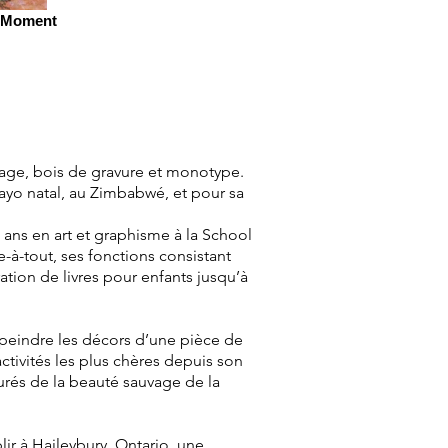
s Moment
lage, bois de gravure et monotype.
wayo natal, au Zimbabwé, et pour sa
 ans en art et graphisme à la School
-à-tout, ses fonctions consistant
ration de livres pour enfants jusqu’à
r peindre les décors d’une pièce de
ctivités les plus chères depuis son
urés de la beauté sauvage de la
ir à Haileybury, Ontario, une