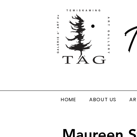
T
HOME
ABOUT US
AR
Maureen S