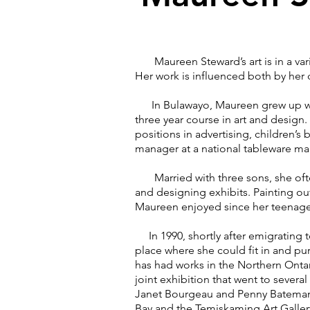
Maureen Steward’s art is in a vari
Her work is influenced both by her
In Bulawayo, Maureen grew up with
three year course in art and design
positions in advertising, children’s
manager at a national tableware m
Married with three sons, she often 
and designing exhibits. Painting out
Maureen enjoyed since her teenag
In 1990, shortly after emigrating 
place where she could fit in and pu
has had works in the Northern Onta
joint exhibition that went to severa
Janet Bourgeau and Penny Bateman,
Bay and the Temiskaming Art Gallery