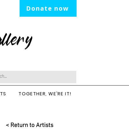
Donate now
llery
CTS
TOGETHER, WE'RE IT!
< Return to Artists