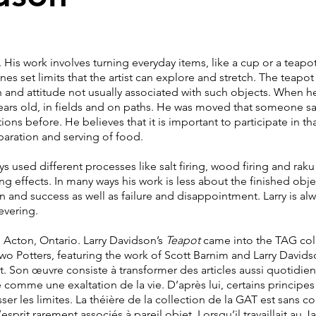
His work involves turning everyday items, like a cup or a teapot
ines set limits that the artist can explore and stretch. The teapot
 and attitude not usually associated with such objects. When 
years old, in fields and on paths. He was moved that someone sa
ns before. He believes that it is important to participate in t
eparation and serving of food.
used different processes like salt firing, wood firing and raku 
 effects. In many ways his work is less about the finished obj
 and success as well as failure and disappointment. Larry is alw
severing.
Acton, Ontario. Larry Davidson’s
Teapot
came into the TAG coll
Two Potters, featuring the work of Scott Barnim and Larry David
 Son œuvre consiste à transformer des articles aussi quotidien
e comme une exaltation de la vie. D’après lui, certains principe
ser les limites. La théière de la collection de la GAT est sans co
sprit rarement associés à pareil objet. Lorsqu’il travaillait au Ja