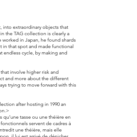
, into extraordinary objects that
 in the TAG collection is clearly a
he worked in Japan, he found shards
t in that spot and made functional
hat endless cycle, by making and
that involve higher risk and
ect and more about the different
ays trying to move forward with this
ection after hosting in 1990 an
son.>
s qu’une tasse ou une théière en
s fonctionnels servent de cadres à
ntredit une théière, mais elle
pon, il lui est arrivé de dénicher