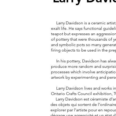
Larry Davidson is a ceramic artist. 
exalt life. He says functional guidel
teapot but expresses an aggression
of pottery that were thousands of 
and symbolic pots so many generatio
firing objects to be used in the pr
In his pottery, Davidson has always 
produce more random and surprising
processes which involve anticipation
artwork by experimenting and per
Larry Davidson lives and works in 
Ontario Crafts Council exhibition, 
Larry Davidson est céramiste d’art.
des objets qui sortent de l’ordinair
explorer par l’artiste pour en repous
dégage une agressivité et un état d’e