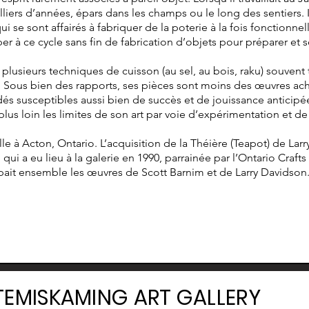
lliers d’années, épars dans les champs ou le long des sentiers. 
ui se sont affairés à fabriquer de la poterie à la fois fonctionne
r à ce cycle sans fin de fabrication d’objets pour préparer et se
lusieurs techniques de cuisson (au sel, au bois, raku) souvent 
. Sous bien des rapports, ses pièces sont moins des œuvres ach
és susceptibles aussi bien de succès et de jouissance anticip
plus loin les limites de son art par voie d’expérimentation et d
 à Acton, Ontario. L’acquisition de la Théière (Teapot) de Larr
qui a eu lieu à la galerie en 1990, parrainée par l’Ontario Crafts
upait ensemble les œuvres de Scott Barnim et de Larry Davidson
TEMISKAMING ART GALLERY